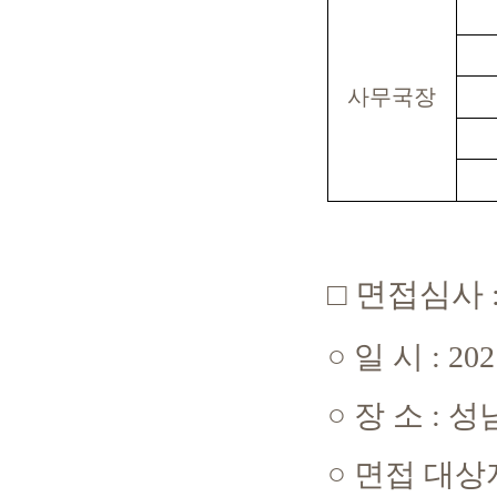
사무국장
□
면접심사
○
일 시
: 202
○
장 소
:
성
○
면접 대상