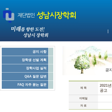
|
공지 사항
장학생 선발 계획
장학사업 실적
공지
Q&A 질문 답변
FAQ 자주 묻는 질문
2021
제 목
공고
이메일
자 료