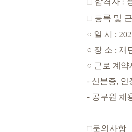
□
합격자
:
□
등록 및 
○
일 시
: 202
○
장 소
:
재
○
근로 계약
-
신분증
,
인
-
공무원 채
□
문의사항