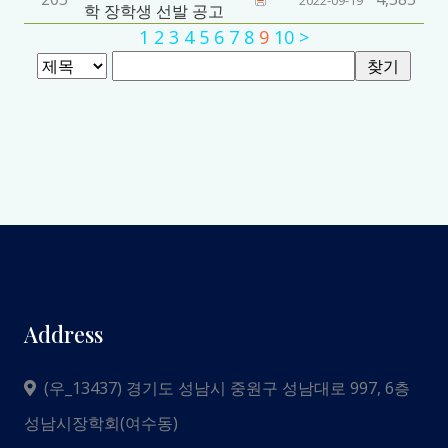
2022-09-19
학 장학생 선발 공고
1
2
3
4
5
6
7
8
9
10
>
Address
(우_13437) 경기도 성남시 중원구 성남대로 997, 6층
성남시장학회(여수동)