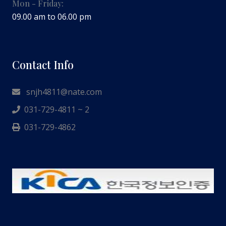
Mon - Friday:
09.00 am to 06.00 pm
Contact Info
snjh4811@nate.com
031-729-4811 ~ 2
031-729-4862