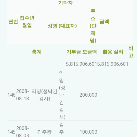
기탁자
주
접수년
소
연번
금액
월일
성명 (대표자)
(단
체
명)
비
총계
기부금 모금액
활용 실적
고
5,815,906,601
5,815,906,601
익
명
(성
2008-
익명(성낙건
146
낙
200,000
08-18
감사)
건
감
사)
김
2008-
145
김주왕
주
100,000
08-03