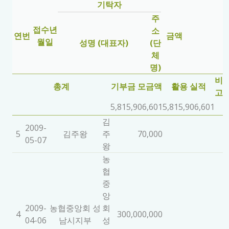
기탁자
주
접수년
소
연번
금액
월일
성명 (대표자)
(단
체
명)
비
총계
기부금 모금액
활용 실적
고
5,815,906,601
5,815,906,601
김
2009-
5
김주왕
주
70,000
05-07
왕
농
협
중
앙
2009-
농협중앙회 성
회
4
300,000,000
04-06
남시지부
성