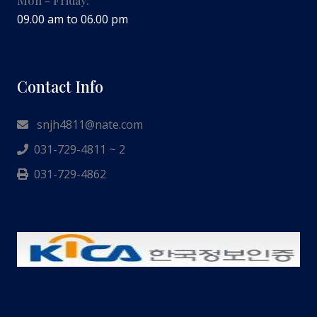
Mon - Friday:
09.00 am to 06.00 pm
Contact Info
snjh4811@nate.com
031-729-4811 ~ 2
031-729-4862