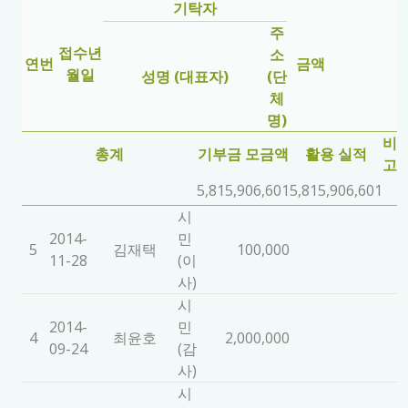
기탁자
주
접수년
소
연번
금액
월일
성명 (대표자)
(단
체
명)
비
총계
기부금 모금액
활용 실적
고
5,815,906,601
5,815,906,601
시
2014-
민
5
김재택
100,000
11-28
(이
사)
시
2014-
민
4
최윤호
2,000,000
09-24
(감
사)
시