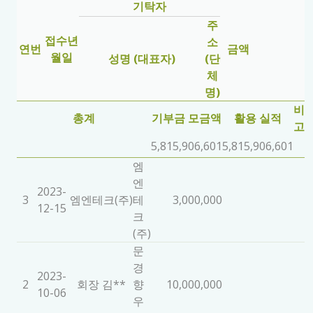
기탁자
주
접수년
소
연번
금액
월일
성명 (대표자)
(단
체
명)
비
총계
기부금 모금액
활용 실적
고
5,815,906,601
5,815,906,601
엠
엔
2023-
3
엠엔테크(주)
테
3,000,000
12-15
크
(주)
문
경
2023-
2
회장 김**
향
10,000,000
10-06
우