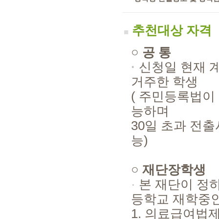
추천대상 자격
■
○ 공 통
·
신청일 현재 
거주한 학생
( 주민등록법이
능하며
30일 초과 전출
능)
○
재단장학생
·
본 재단이 정
등학교 재학중인 
1. 의료급여법