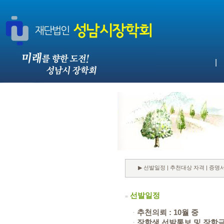
|
▶
선발일정
|
추천대상 자격
|
증명서
선발일정
■
·
추천의뢰 : 10월 중
·
장학생 선발통보 및 장학금 